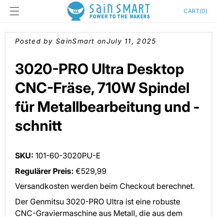
Skip to
Cart
CART
(
0
)
content
Posted by SainSmart on
July 11, 2025
3020-PRO Ultra Desktop
CNC-Fräse, 710W Spindel
für Metallbearbeitung und -
schnitt
SKU:
101-60-3020PU-E
Regulärer Preis:
€529,99
Versandkosten werden beim Checkout berechnet.
Der Genmitsu 3020-PRO Ultra ist eine robuste
CNC-Graviermaschine aus Metall, die aus dem