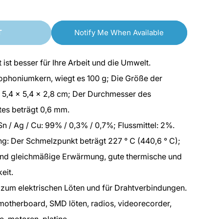
o
quantity
quantity
n
for
for
T
Notify Me When Available
SainSmart
SainSmart
Bleifreier
Bleifreier
ot ist besser für Ihre Arbeit und die Umwelt.
Lötdraht
Lötdraht
lophoniumkern, wiegt es 100 g; Die Größe der
|
|
t 5,4 x 5,4 x 2,8 cm; Der Durchmesser des
0.6mm
0.6mm
tes beträgt 0,6 mm.
100g
100g
 / Ag / Cu: 99% / 0,3% / 0,7%; Flussmittel: 2%.
|
|
ng: Der Schmelzpunkt beträgt 227 ° C (440,6 ° C);
Sn99
Sn99
Cu0.7
Cu0.7
 und gleichmäßige Erwärmung, gute thermische und
Ag0.3
Ag0.3
eit.
zum elektrischen Löten und für Drahtverbindungen.
motherboard, SMD löten, radios, videorecorder,