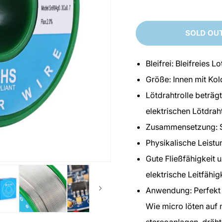
SOLD OU
Bleifrei: Bleifreies L
Größe: Innen mit Ko
Lötdrahtrolle beträg
elektrischen Lötdrah
Zusammensetzung: Sn
Physikalische Leistu
Gute Fließfähigkeit
elektrische Leitfähigk
Anwendung: Perfekt 
Wie micro löten auf 