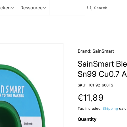
ucken
Ressource
Search
MORE
MORE
MORE
>>
>>
>>
Filament
Blogs
CNC-Zubehör
source
Brand:
SainSmart
ank
XL 4x4
TPU
PLA & PETG
maker
SainSmart Ble
MORE
>>
MORE
>>
Sn99 Cu0.7 A
Werke
Genmitsu Kaufratgeber
Was 
SKU:
101-92-600FS
für Desktop-CNC-
wie 
Maschinen
July 10, 2024
Janua
Regular
€11,89
agerkit
aser
price
vierer
Tax included.
Shipping
calc
Quantity