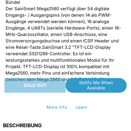
for
for
Bündel
Der SainSmart Mega2560 verfügt über 54 digitale
[discontinued]
[discontinued]
Eingangs- / Ausgangspins (von denen 14 als PWM-
Mega
Mega
Ausgänge verwendet werden können), 16 analoge
Eingänge, 4 UARTs (serielle Hardware-Ports), einen 16-
2560
2560
MHz-Quarzoszillator, einen USB-Anschluss, eine
R3
R3
Stromversorgungsbuchse und einen ICSP Header und
+
+
eine Reset-Taste.SainSmart 3.2 "TFT-LCD-Display
verwendet SSD1289-Controller. Es ist ein
Adapter
Adapter
leistungsstarkes und multifunktionales Modul für Ihr
Shield
Shield
Projekt. TFT-LCD-Display ist 100% kompatibel mit
+
+
Mega2560, mehr Pins und einfachere Verbindung
zwischen dem Mega 2560 und 3,2-Zoll-LCD-Display.
3,2
3,2
Notify Me When
SOLD OUT
Available
TFT
TFT
LCD
LCD
More info
Learn
Touch
Touch
Panel
Panel
BESCHREIBUNG