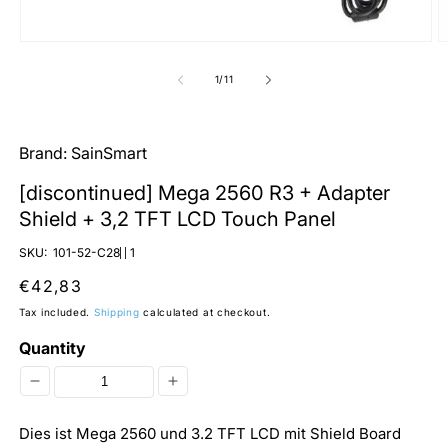
Open
O
media
m
1
2
of
1
/
11
in
in
modal
m
Brand:
SainSmart
[discontinued] Mega 2560 R3 + Adapter
Shield + 3,2 TFT LCD Touch Panel
SKU:
101-52-C28
1
Regular
€42,83
price
Tax included.
Shipping
calculated at checkout.
Quantity
Decrease
Increase
quantity
quantity
Dies ist Mega 2560 und 3.2 TFT LCD mit Shield Board