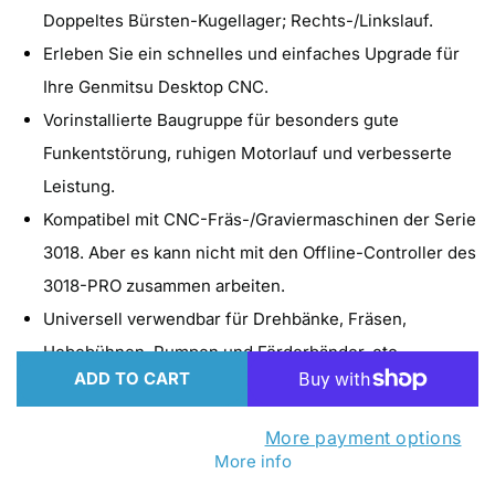
for
for
Doppeltes Bürsten-Kugellager; Rechts-/Linkslauf.
Genmitsu
Genmitsu
Erleben Sie ein schnelles und einfaches Upgrade für
GS-
GS-
Ihre Genmitsu Desktop CNC.
775M
775M
Vorinstallierte Baugruppe für besonders gute
775
775
Funkentstörung, ruhigen Motorlauf und verbesserte
CNC-
CNC-
Leistung.
Spindelmotor
Spindelmotor
Kompatibel mit CNC-Fräs-/Graviermaschinen der Serie
mit
mit
3018. Aber es kann nicht mit den Offline-Controller des
ER11
ER11
3018-PRO zusammen arbeiten.
Spannzangensatz
Spannzangensatz
Universell verwendbar für Drehbänke, Fräsen,
Hebebühnen, Pumpen und Förderbänder, etc.
ADD TO CART
More payment options
More info