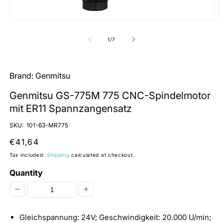
Open
O
media
m
1
2
of
1
/
7
in
in
modal
m
Brand:
Genmitsu
Genmitsu GS-775M 775 CNC-Spindelmotor
mit ER11 Spannzangensatz
SKU:
101-63-MR775
Regular
€41,64
price
Tax included.
Shipping
calculated at checkout.
Quantity
Decrease
Increase
quantity
quantity
Gleichspannung: 24V; Geschwindigkeit: 20.000 U/min;