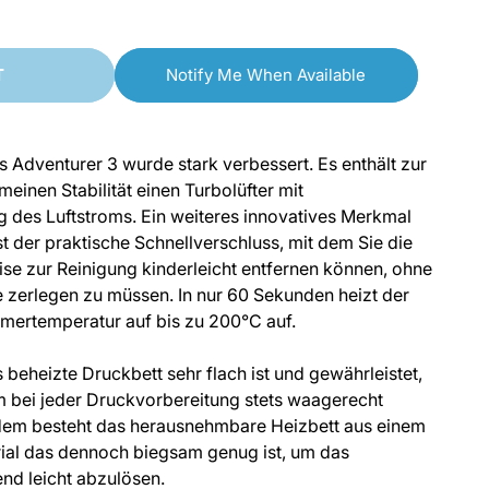
o
quantity
quantity
n
for
for
T
Notify Me When Available
[discontinued]
[discontinued]
FlashForge
FlashForge
Adventurer
Adventurer
 Adventurer 3 wurde stark verbessert. Es enthält zur
3
3
einen Stabilität einen Turbolüfter mit
 des Luftstroms. Ein weiteres innovatives Merkmal
3D-
3D-
t der praktische Schnellverschluss, mit dem Sie die
Drucker
Drucker
se zur Reinigung kinderleicht entfernen können, ohne
zerlegen zu müssen. In nur 60 Sekunden heizt der
mertemperatur auf bis zu 200°C auf.
 beheizte Druckbett sehr flach ist und gewährleistet,
m bei jeder Druckvorbereitung stets waagerecht
rdem besteht das herausnehmbare Heizbett aus einem
ial das dennoch biegsam genug ist, um das
nd leicht abzulösen.