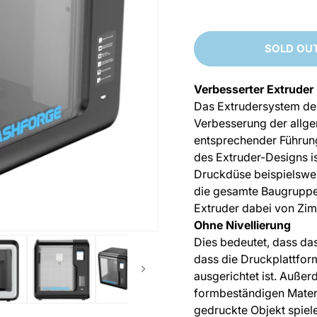
SOLD OU
Verbesserter Extruder
Das Extrudersystem des
Verbesserung der allgem
entsprechender Führung
des Extruder-Designs is
Druckdüse beispielswei
die gesamte Baugruppe 
Extruder dabei von Zim
Ohne Nivellierung
Dies bedeutet, dass das
dass die Druckplattfor
ausgerichtet ist. Auße
formbeständigen Mater
gedruckte Objekt spiele