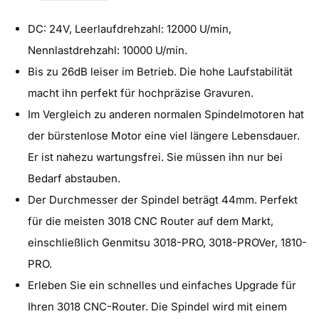
quantity
quantity
DC: 24V, Leerlaufdrehzahl: 12000 U/min,
for
for
Nennlastdrehzahl: 10000 U/min.
CNC
CNC
Bis zu 26dB leiser im Betrieb. Die hohe Laufstabilität
Brushless
Brushless
macht ihn perfekt für hochpräzise Gravuren.
Motor
Motor
Im Vergleich zu anderen normalen Spindelmotoren hat
DC
DC
der bürstenlose Motor eine viel längere Lebensdauer.
Spindel
Spindel
Er ist nahezu wartungsfrei. Sie müssen ihn nur bei
Kit
Kit
Bedarf abstauben.
24V
24V
Der Durchmesser der Spindel beträgt 44mm. Perfekt
12000rpm
12000rpm
für die meisten 3018 CNC Router auf dem Markt,
with
with
einschließlich Genmitsu 3018-PRO, 3018-PROVer, 1810-
Drive
Drive
PRO.
Board
Board
Erleben Sie ein schnelles und einfaches Upgrade für
&amp;
&amp;
Ihren 3018 CNC-Router. Die Spindel wird mit einem
Collet
Collet