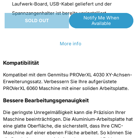
Laufwerk-Board, USB-Kabel geliefert und der
Holder
Holder
Spannzangenhalter ist bereits vorinstalliert.
Notify Me When
Installed,
Installed,
SOLD OUT
Available
Perfect
Perfect
for
for
More info
3018
3018
Series
Series
Kompatibilität
CNC
CNC
Machine
Machine
Kompatibel mit dem Genmitsu PROVerXL 4030 XY-Achsen-
Erweiterungssatz. Verbessern Sie Ihre aufgerüstete
PROVerXL 6060 Maschine mit einer soliden Arbeitsplatte.
Bessere Bearbeitungsgenauigkeit
Die geringste Unregelmäßigkeit kann die Präzision Ihrer
Maschine beeinträchtigen. Die Aluminium-Arbeitsplatte hat
eine glatte Oberfläche, die sicherstellt, dass Ihre CNC-
Maschine auf einer ebenen Fläche arbeitet. So können Sie