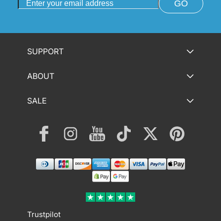
GO
SUPPORT
ABOUT
SALE
Facebook
Instagram
YouTube
TikTok
Twitter
Pinterest
Payment
methods
Trustpilot