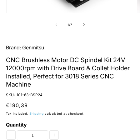
Open
O
media
m
1
2
of
1
/
7
in
in
modal
m
Brand:
Genmitsu
CNC Brushless Motor DC Spindel Kit 24V
12000rpm with Drive Board & Collet Holder
Installed, Perfect for 3018 Series CNC
Machine
SKU:
101-63-BSP24
Regular
€190,39
price
Tax included.
Shipping
calculated at checkout.
Quantity
Decrease
Increase