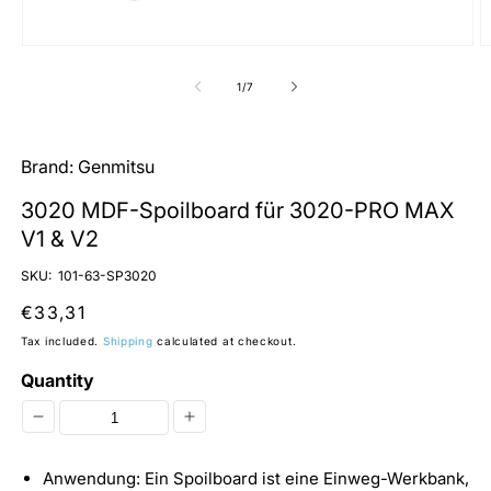
Open
O
media
m
1
2
of
1
/
7
in
in
modal
m
Brand:
Genmitsu
3020 MDF-Spoilboard für 3020-PRO MAX
V1 & V2
SKU:
101-63-SP3020
Regular
€33,31
price
Tax included.
Shipping
calculated at checkout.
Quantity
Decrease
Increase
quantity
quantity
Anwendung: Ein Spoilboard ist eine Einweg-Werkbank,