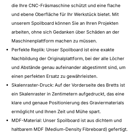
for
for
die Ihre CNC-Fräsmaschine schützt und eine flache
3020
3020
und ebene Oberfläche für Ihr Werkstück bietet. Mit
MDF-
MDF-
unserem Spoilboard können Sie an Ihren Projekten
Spoilboard
Spoilboard
arbeiten, ohne sich Gedanken über Schäden an der
für
für
Maschinenplattform machen zu müssen.
3020-
3020-
Perfekte Replik: Unser Spoilboard ist eine exakte
PRO
PRO
Nachbildung der Originalplattform, bei der alle Löcher
MAX
MAX
und Abstände genau aufeinander abgestimmt sind, um
V1
V1
einen perfekten Ersatz zu gewährleisten.
&amp;
&amp;
Skalenraster-Druck: Auf der Vorderseite des Bretts ist
V2
V2
ein Skalenraster in Zentimetern aufgedruckt, das eine
klare und genaue Positionierung des Graviermaterials
ermöglicht und Ihnen Zeit und Mühe spart.
MDF-Material: Unser Spoilboard ist aus dichtem und
haltbarem MDF (Medium-Density Fibreboard) gefertigt.