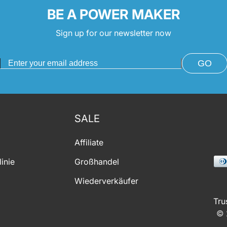
BE A POWER MAKER
Sign up for our newsletter now
GO
SALE
Affiliate
Pay
inie
Großhandel
met
Wiederverkäufer
Tru
© 