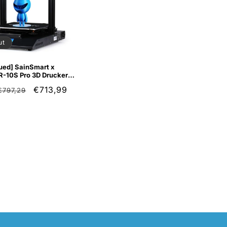
o
n
ut
ued] SainSmart x
R-10S Pro 3D Drucker
Regular
Sale
€713,99
€797,29
price
price