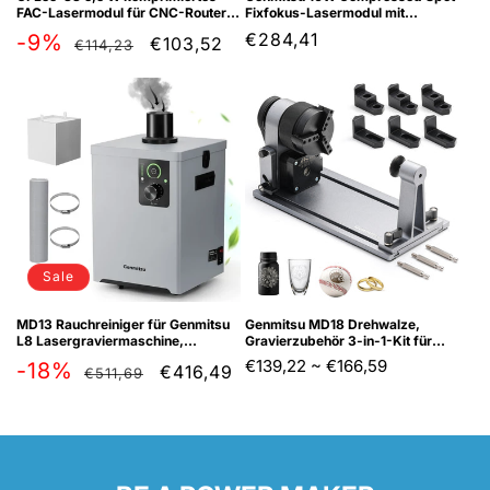
FAC-Lasermodul für CNC-Router
Fixfokus-Lasermodul mit
der Serien 3018 CNC und 3020-
Luftzufuhrdüse
Normaler
Verkaufspreis
Normaler
€284,41
-9%
€103,52
€114,23
PRO
Preis
Preis
Sale
MD13 Rauchreiniger für Genmitsu
Genmitsu MD18 Drehwalze,
L8 Lasergraviermaschine,
Gravierzubehör 3-in-1-Kit für
Rauchabsauger mit
Genmitsu L8, Genmitsu Z6
€139,22
~
€166,59
Normaler
Verkaufspreis
-18%
€416,49
€511,69
Vierschichtfiltration
Graviermaschinen,
Mehrbackenfutter für Glas,
Preis
zylindrische Objekte, Ring