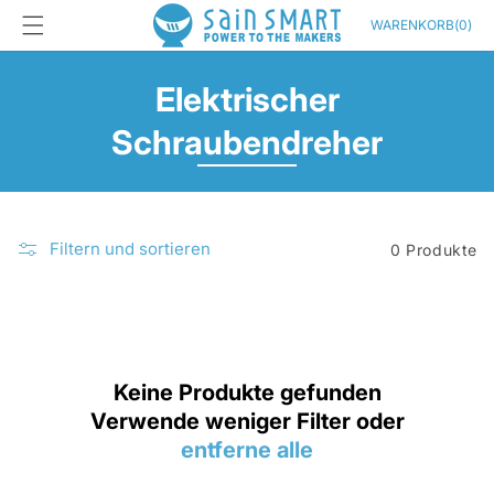
Direkt
zum
Warenkorb
WARENKORB
(
0
)
Inhalt
K
Elektrischer
a
Schraubendreher
t
e
Filtern und sortieren
0 Produkte
g
o
r
Keine Produkte gefunden
i
Verwende weniger Filter oder
e
entferne alle
: